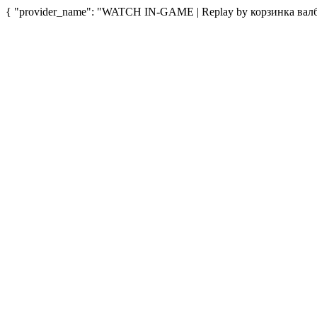
{ "provider_name": "WATCH IN-GAME | Replay by корзинка валбери