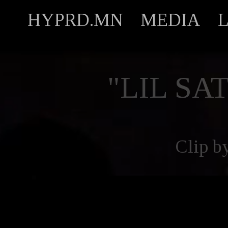
HYPRD.MN
MEDIA
"LIL SA
Clip b