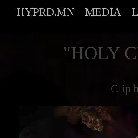
HYPRD.MN
MEDIA
"HOLY C
Clip 