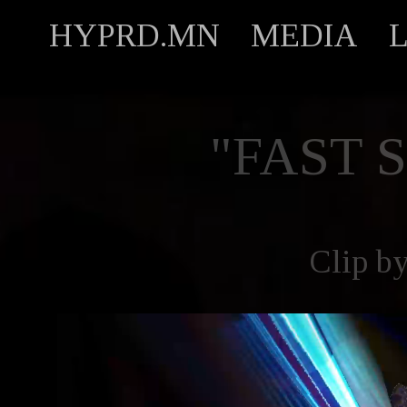
HYPRD.MN
MEDIA
"FAST 
Clip b