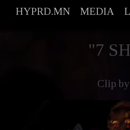
HYPRD.MN
MEDIA
"7 S
Clip b