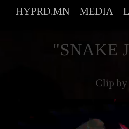
HYPRD.MN
MEDIA
"SNAKE 
Clip b