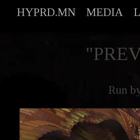
HYPRD.MN
MEDIA
"PREV
Run b