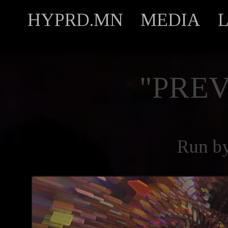
HYPRD.MN
MEDIA
"PREV
Run b