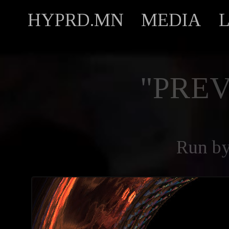
HYPRD.MN
MEDIA
"PREV
Run b