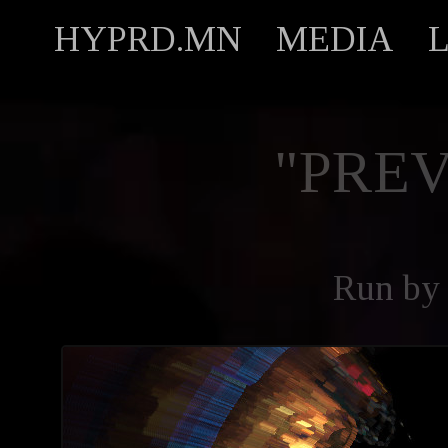
HYPRD.MN
MEDIA
"PREV
Run b