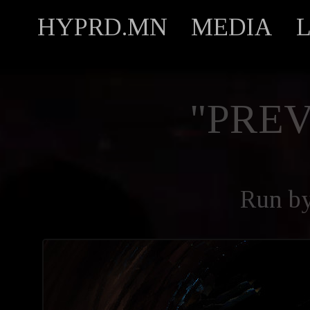
HYPRD.MN
MEDIA
"PREV
Run b