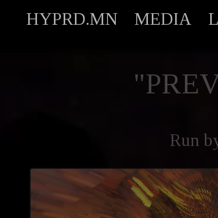
HYPRD.MN
MEDIA
"PREV
Run b