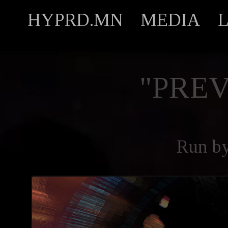
HYPRD.MN
MEDIA
"PREV
Run b