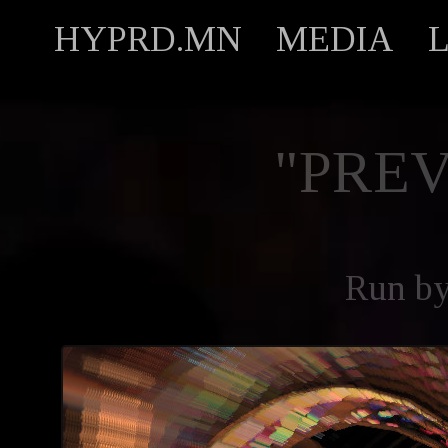
HYPRD.MN
MEDIA
"PREV
Run b