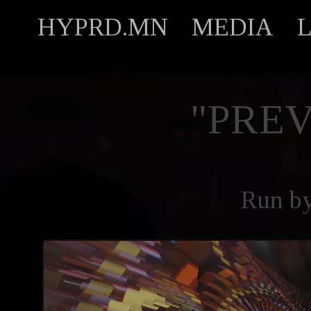
HYPRD.MN
MEDIA
"PREV
Run b