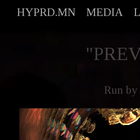
HYPRD.MN
MEDIA
"PREV
Run b