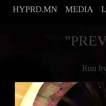
HYPRD.MN
MEDIA
"PREV
Run b