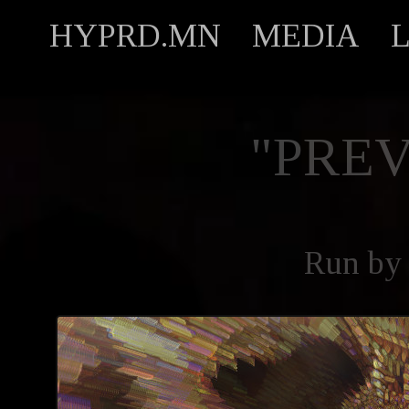
HYPRD.MN
MEDIA
"PREV
Run b