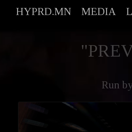
HYPRD.MN
MEDIA
"PREV
Run b