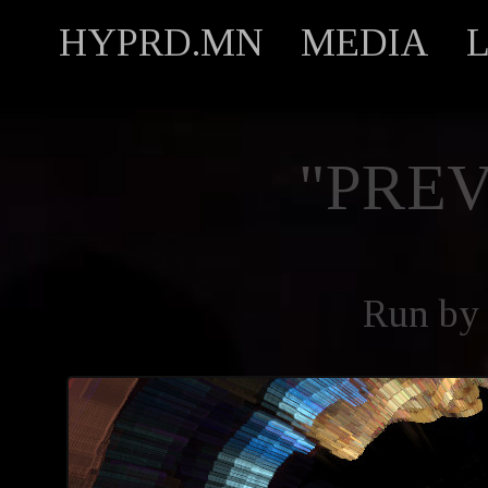
HYPRD.MN
MEDIA
"PREV
Run b