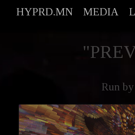
HYPRD.MN
MEDIA
"PREV
Run b