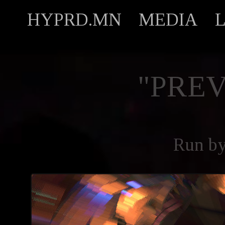
HYPRD.MN
MEDIA
"PREV
Run b