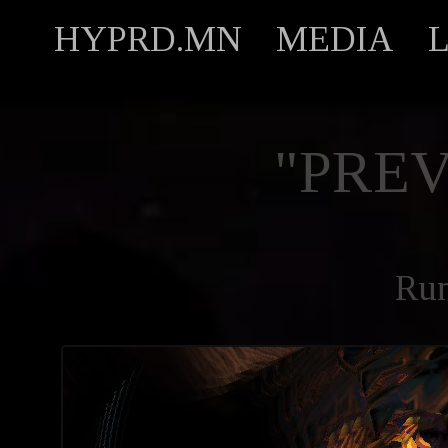
HYPRD.MN
MEDIA
"PREV
Ru