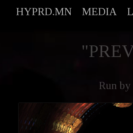
HYPRD.MN
MEDIA
"PREV
Run b