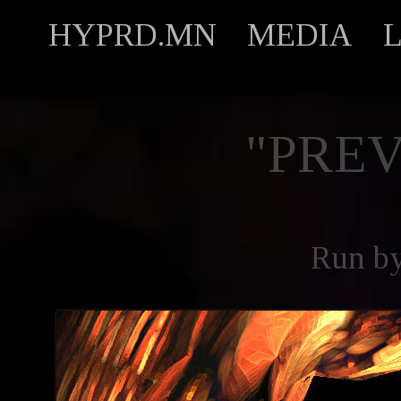
HYPRD.MN
MEDIA
"PREV
Run b