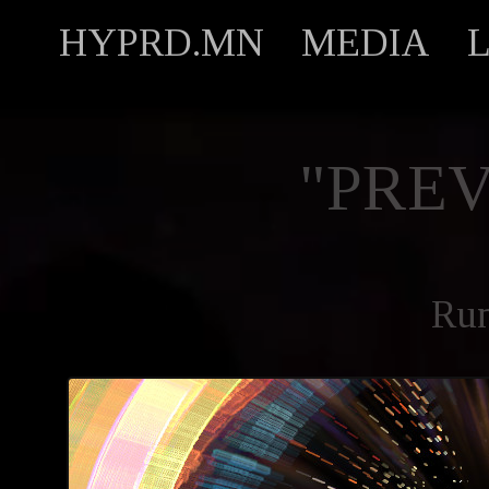
HYPRD.MN
MEDIA
"PREV
Ru