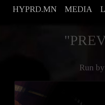
HYPRD.MN
MEDIA
"PREV
Run b