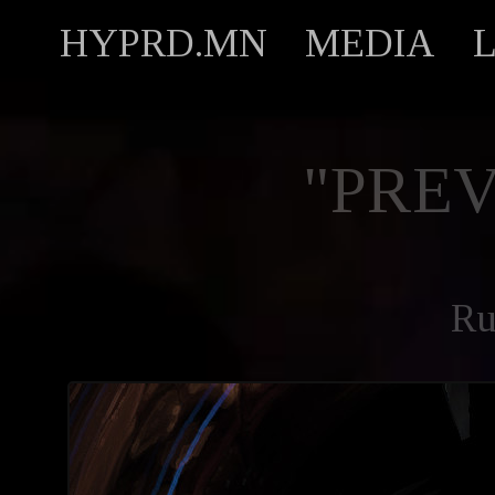
HYPRD.MN
MEDIA
"PREV
Ru