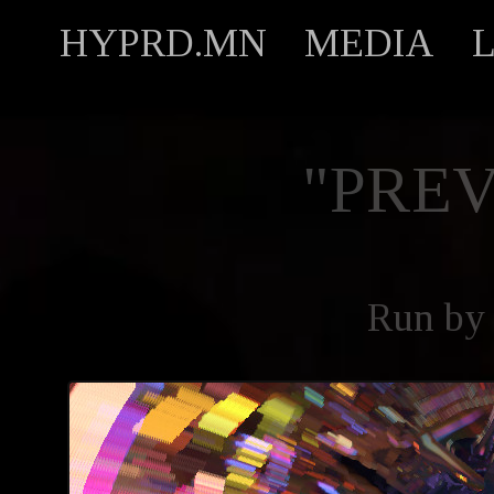
HYPRD.MN
MEDIA
"PREV
Run b