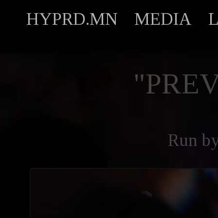
HYPRD.MN
MEDIA
"PREV
Run b