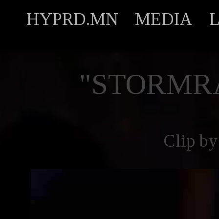
HYPRD.MN
MEDIA
"STORMR
Clip b