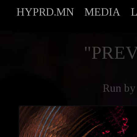
HYPRD.MN
MEDIA
"PREV
Run b