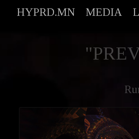
HYPRD.MN
MEDIA
"PREV
Ru