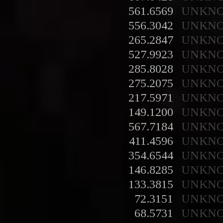
561.6569
UNKN
556.3042
UNKN
265.2847
UNKN
527.9923
UNKN
285.8028
UNKN
275.2075
UNKN
217.5971
UNKN
149.1200
UNKN
567.7184
UNKN
411.4596
UNKN
354.6544
UNKN
146.8285
UNKN
133.3815
UNKN
72.3151
UNKN
68.5731
UNKN