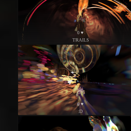
0 ♥
TRAILS
0 ♥
:D