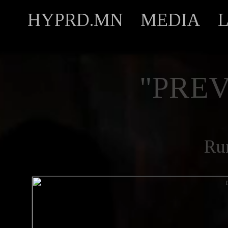
HYPRD.MN
MEDIA
"PREV
Ru