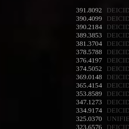
391.8092
DEICI
390.4099
DEICI
390.2184
DEICI
389.3853
DEICI
381.3704
DEICI
378.5788
DEICI
376.4197
DEICI
374.5052
DEICI
369.0148
DEICI
365.4154
DEICI
353.8589
DEICI
347.1273
DEICI
334.9174
DEICI
325.0370
UNIFI
323.6576
DEICI