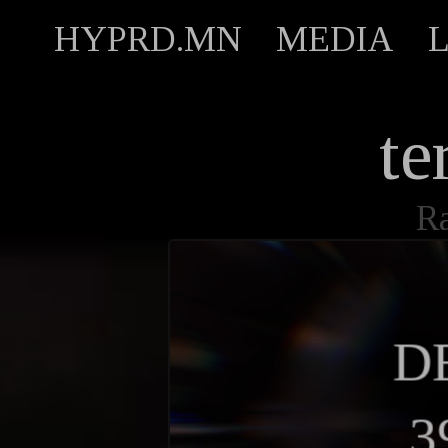
HYPRD.MN
MEDIA
te
R