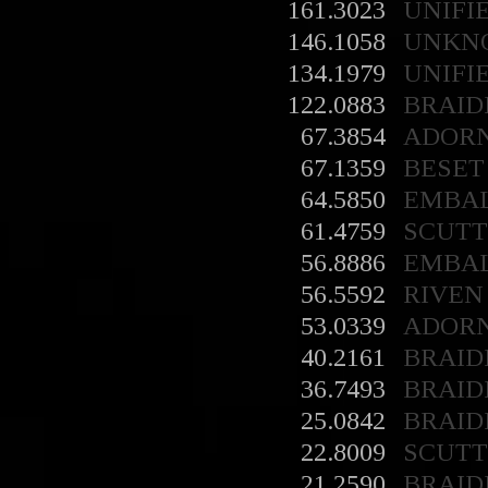
161.3023
UNIFI
146.1058
UNKN
134.1979
UNIFI
122.0883
BRAID
67.3854
ADOR
67.1359
BESET
64.5850
EMBA
61.4759
SCUT
56.8886
EMBA
56.5592
RIVEN
53.0339
ADOR
40.2161
BRAID
36.7493
BRAID
25.0842
BRAID
22.8009
SCUT
21.2590
BRAID