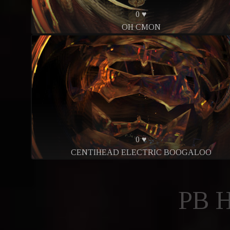
0 ♥
OH CMON
0 ♥
CENTIHEAD ELECTRIC BOOGALOO
PB 