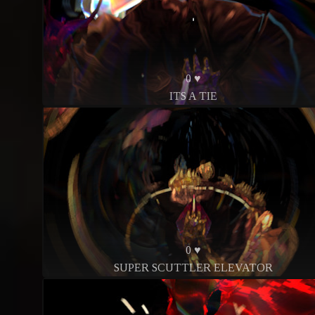
0 ♥
ITS A TIE
0 ♥
SUPER SCUTTLER ELEVATOR